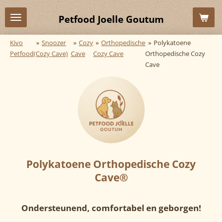
Ga
Petfood Joelle Goutum
direct
naar
Kivo
»
Snoozer
»
Cozy
»
Orthopedische
»
Polykatoene
de
Petfood
(Cozy Cave)
Cave
Cozy Cave
Orthopedische Cozy
hoofdinhoud
Cave
Polykatoene Orthopedische Cozy
Cave®
Ondersteunend, comfortabel en geborgen!