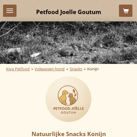
Ga
Petfood Joelle Goutum
direct
naar
de
hoofdinhoud
Kivo Petfood
»
Volwassen hond
»
Snacks
»
Konijn
Natuurlijke Snacks Konijn