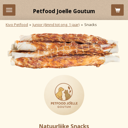
Ga
Petfood Joelle Goutum
direct
naar
Kivo Petfood
»
Junior (6mnd tot ong. 1 jaar)
»
Snacks
de
hoofdinhoud
Natuurlijke Snacks