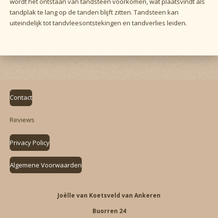
wordt het ontstaan van tandsteen voorkomen, wat plaatsvindt als
tandplak te lang op de tanden blijft zitten. Tandsteen kan
uiteindelijk tot tandvleesontstekingen en tandverlies leiden.
Contact
Reviews
Privacy Policy
Algemene Voorwaarden
Joëlle van Koetsveld van Ankeren
Buorren 24