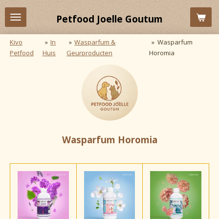
Ga
Petfood Joelle Goutum
direct
naar
Kivo
»
In
»
Wasparfum &
»
Wasparfum
de
Petfood
Huis
Geurproducten
Horomia
hoofdinhoud
Wasparfum
Horomia