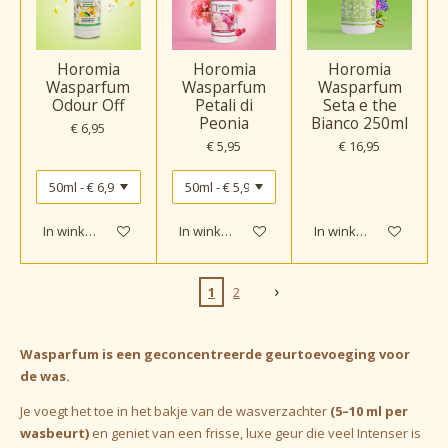
Horomia
Horomia
Horomia
Wasparfum
Wasparfum
Wasparfum
Odour Off
Petali di
Seta e the
Peonia
Bianco 250ml
€ 6,95
€ 5,95
€ 16,95
In winkelwagen
In winkelwagen
In winkelwagen
1
2
Wasparfum is een geconcentreerde geurtoevoeging voor
de was.
Je voegt het toe in het bakje van de wasverzachter
(
5–10 ml per
wasbeurt
)
en geniet van een frisse, luxe geur die veel Intenser is