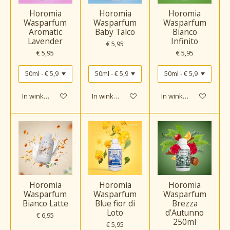
Horomia
Horomia
Horomia
Wasparfum
Wasparfum
Wasparfum
Aromatic
Baby Talco
Bianco
Lavender
Infinito
€ 5,95
€ 5,95
€ 5,95
In winkelwagen
In winkelwagen
In winkelwagen
Horomia
Horomia
Horomia
Wasparfum
Wasparfum
Wasparfum
Bianco Latte
Blue fior di
Brezza
Loto
d’Autunno
€ 6,95
250ml
€ 5,95