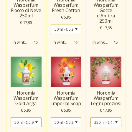
Wasparfum
Wasparfum
Wasparfum
Fiocco di Neve
Fresh Cotton
Gocce
250ml
d’Ambra
€ 5,95
250ml
€ 17,95
€ 17,95
In winkelwagen
In winkelwagen
In winkelwagen
Horomia
Horomia
Horomia
Wasparfum
Wasparfum
Wasparfum
Gold Arga
Imperial Soap
Legni preziosi
€ 5,95
€ 5,95
€ 17,95