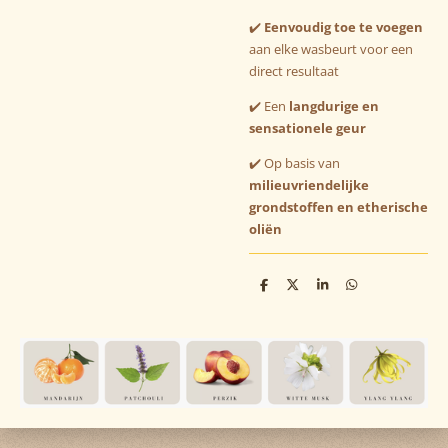
✔️
Eenvoudig toe te voegen
aan elke wasbeurt voor een
direct resultaat
✔️ Een
langdurige en
sensationele geur
✔️
Op basis van
milieuvriendelijke
grondstoffen en etherische
oliën
D
D
S
D
e
e
h
e
l
e
a
l
e
l
r
e
n
e
n