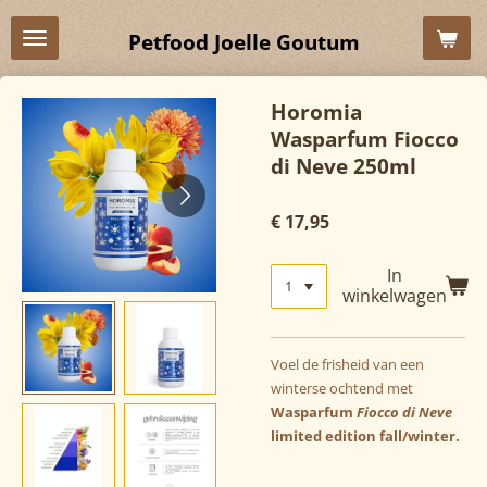
Ga
Petfood Joelle Goutum
direct
naar
de
Horomia
hoofdinhoud
Wasparfum Fiocco
di Neve 250ml
€ 17,95
In
winkelwagen
Voel de frisheid van een
winterse ochtend met
Wasparfum
Fiocco di Neve
limited edition fall/winter.