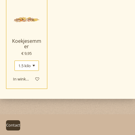
Koekjesemm
er
€ 9,95
In winkelwagen
Contact