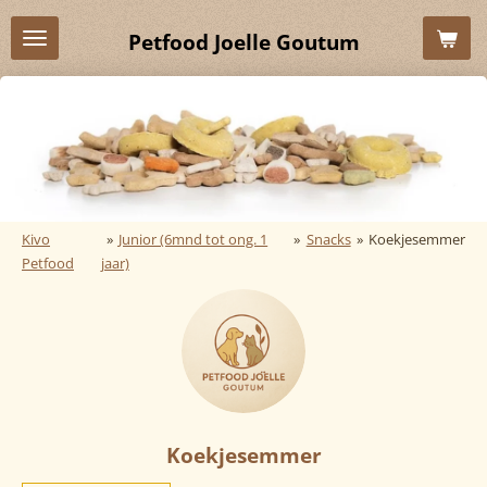
Ga
Petfood Joelle Goutum
direct
naar
de
hoofdinhoud
Kivo
»
Junior (6mnd tot ong. 1
»
Snacks
»
Koekjesemmer
Petfood
jaar)
Koekjesemmer