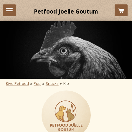
Ga
Petfood Joelle Goutum
direct
naar
de
hoofdinhoud
Kivo Petfood
»
Pup
»
Snacks
»
Kip