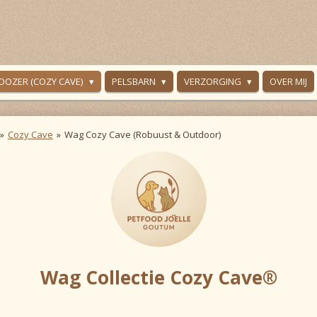
OOZER (COZY CAVE)
PELSBARN
VERZORGING
OVER MIJ
»
Cozy Cave
»
Wag Cozy Cave (Robuust & Outdoor)
Wag Collectie Cozy Cave
®