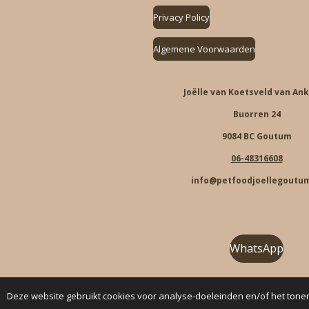
Privacy Policy
Algemene Voorwaarden
Joëlle van Koetsveld van An
Buorren 24
9084 BC Goutum
06-48316608
info@petfoodjoellegoutum
WhatsApp
F
I
T
W
Deze website gebruikt cookies voor analyse-doeleinden en/of het tonen
a
n
i
h
c
s
k
a