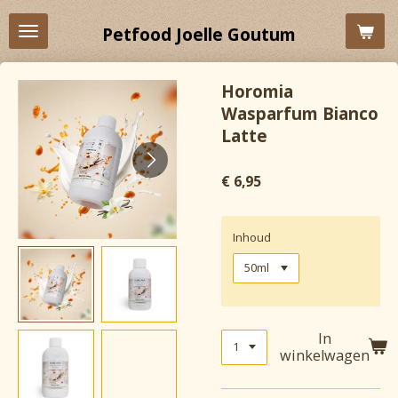
Ga
Petfood Joelle Goutum
direct
naar
de
Horomia
hoofdinhoud
Wasparfum Bianco
Latte
€ 6,95
Inhoud
In
winkelwagen