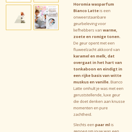
Horomia wasparfum
Bianco Latte
is een
onweerstaanbare
geurbeleving voor
liefhebbers van
warme,
zoete en romige tonen.
De geur opent met een
fluweelzacht akkoord van
karamel en melk, dat
overgaat in het hart van
tonkaboon en eindigt in
een rijke basis van witte
muskus en vanille.
Bianco
Latte omhult je was met een
geruststellende, luxe geur
die doet denken aan knusse
momenten en pure
zachtheid.
Slechts een
paar ml
is
genoeg om jouw was een