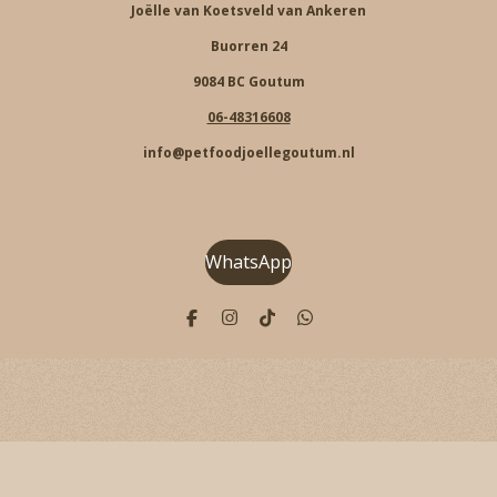
Joëlle van Koetsveld van Ankeren
Buorren 24
9084 BC Goutum
06-48316608
info@petfoodjoellegoutum.nl
WhatsApp
F
I
T
W
a
n
i
h
c
s
k
a
e
t
T
t
b
a
o
s
o
g
k
A
o
r
p
k
a
p
m