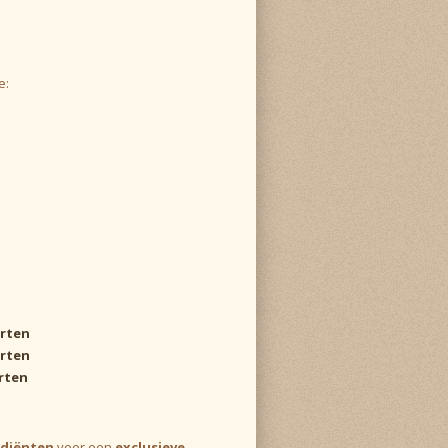
e:
urten
urten
rten
ediënten
voor een
exclusieve