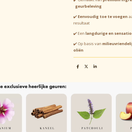
geurbeleving
✔️
Eenvoudig toe te voegen
aa
resultaat
✔️ Een
langdurige en sensatio
✔️
Op basis van
milieuvriendel
oliën
D
D
S
e
e
h
l
e
a
e
l
r
n
e