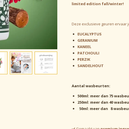
limited edition fall/winter!
Deze exclusieve geuren ervaar j
EUCALYPTUS
GERANIUM
KANEEL
PATCHOULI
PERZIK
SANDELHOUT
Aantal wasbeurten:
500ml: meer dan 75 wasbe
250ml: meer dan 40 wasbe
50ml: meer dan 8 wasbeu
✔️ Gemaakt van
premium ingr