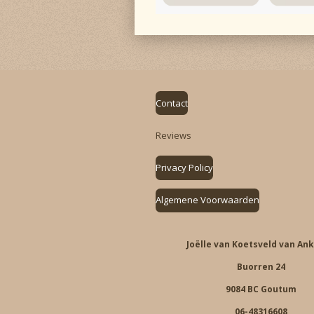
Contact
Reviews
Privacy Policy
Algemene Voorwaarden
Joëlle van Koetsveld van An
Buorren 24
9084 BC Goutum
06-48316608