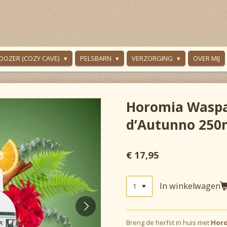
OOZER (COZY CAVE)
PELSBARN
VERZORGING
OVER MIJ
Horomia Waspa
d’Autunno 250
€ 17,95
In winkelwagen
Breng de herfst in huis met
Hor