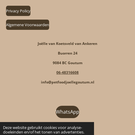
Privacy Policy
Algemene Voorwaarden
Joëlle van Koetsveld van Ankeren
Buorren 24
9084 BC Goutum
06-48316608
info@petfoodjoellegoutum.nl
WhatsApp
Deze website gebruikt cookies voor analyse-
F
I
T
W
doeleinden en/of het tonen van advertenties.
a
n
i
h