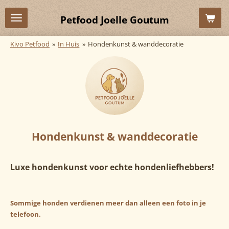
Ga
Petfood Joelle Goutum
direct
naar
Kivo Petfood
»
In Huis
»
Hondenkunst & wanddecoratie
de
hoofdinhoud
Hondenkunst & wanddecoratie
Luxe hondenkunst voor echte hondenliefhebbers!
Sommige honden verdienen meer dan alleen een foto in je
telefoon.