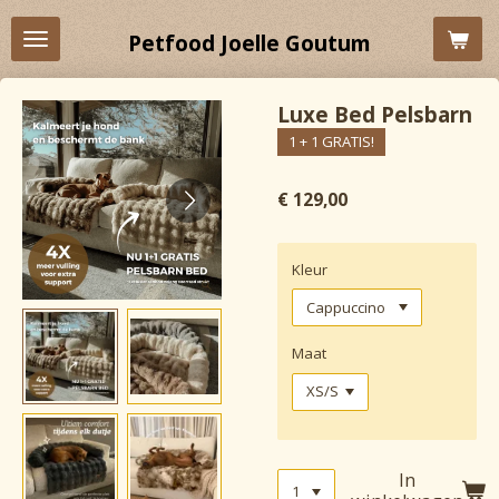
Ga
Petfood Joelle Goutum
direct
naar
de
Luxe Bed Pelsbarn
hoofdinhoud
1 + 1 GRATIS!
€ 129,00
Kleur
Maat
In