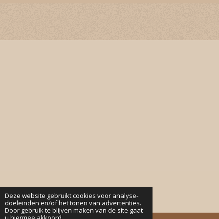
c
s
k
a
e
t
T
t
b
a
o
s
o
g
k
A
o
r
p
k
a
p
m
Deze website gebruikt cookies voor analyse-
doeleinden en/of het tonen van advertenties.
Door gebruik te blijven maken van de site gaat
u hiermee akkoord.