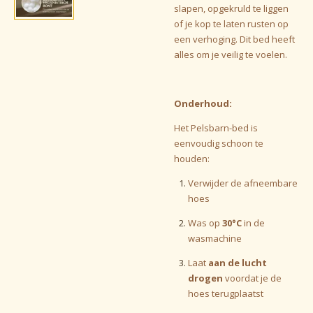
slapen,
opgekruld te liggen
of je kop te laten rusten op
een verhoging.
Dit bed heeft
alles om je veilig te voelen.
Onderhoud:
Het Pelsbarn-bed is
eenvoudig schoon te
houden:
Verwijder de afneembare
hoes
Was op
30°C
in de
wasmachine
Laat
aan de lucht
drogen
voordat je de
hoes terugplaatst