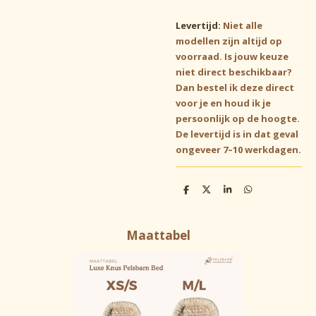
Levertijd:
Niet alle
modellen zijn altijd op
voorraad. Is jouw keuze
niet direct beschikbaar?
Dan bestel ik deze direct
voor je en houd ik je
persoonlijk op de hoogte.
De levertijd is in dat geval
ongeveer 7–10 werkdagen.
D
D
S
D
e
e
h
e
l
e
a
l
e
l
r
e
n
e
n
Maattabel