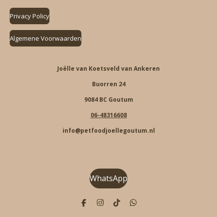
Privacy Policy
Algemene Voorwaarden
Joëlle van Koetsveld van Ankeren
Buorren 24
9084 BC Goutum
06-48316608
info@petfoodjoellegoutum.nl
WhatsApp
F
I
T
W
a
n
i
h