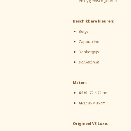
en hygiënisch gebruik.
Beschikbare kleuren:
Beige
Cappuccino
Donkergrijs
Donkerbruin
Maten:
XS/S:
72 × 72 cm
M/L:
86 × 86 cm
Origineel VS Luxe: