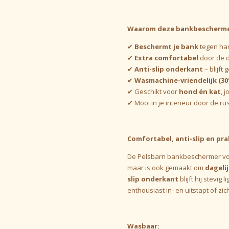
Waarom deze bankbescherm
✔
Beschermt je bank
tegen ha
✔
Extra comfortabel
door de d
✔
Anti-slip onderkant
– blijft 
✔
Wasmachine-vriendelijk (30
✔ Geschikt voor
hond én kat
, 
✔ Mooi in je interieur door de ru
Comfortabel, anti-slip en pra
De Pelsbarn bankbeschermer voel
maar is ook gemaakt om
dageli
slip onderkant
blijft hij stevig
enthousiast in- en uitstapt of zic
Wasbaar: