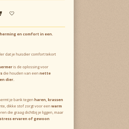
erming en comfort in een.
er dat je huisdier comfort tekort
hermer
is de oplossing voor
rs
die houden van een
nette
n dier.
hermt je bank tegen
haren, krassen
chte, dikke stof zorgt voor een
warm
eren die graag dichtbij je liggen, maar
 stress ervaren of gewoon