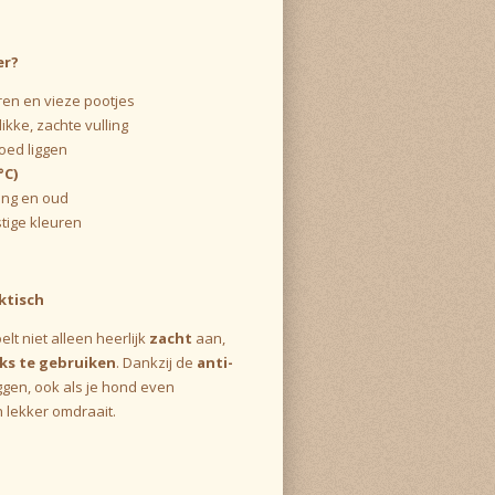
er?
ren en vieze pootjes
ikke, zachte vulling
goed liggen
°C)
jong en oud
stige kleuren
ktisch
t niet alleen heerlijk
zacht
aan,
jks te gebruiken
. Dankzij de
anti-
 liggen, ook als je hond even
h lekker omdraait.