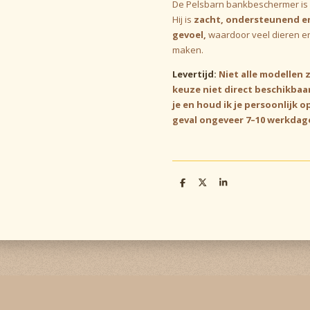
De Pelsbarn bankbeschermer is 
Hij is
zacht, ondersteunend en
gevoel,
waardoor veel dieren e
maken.
Levertijd:
Niet alle modellen z
keuze niet direct beschikbaar
je en houd ik je persoonlijk o
geval ongeveer 7–10 werkdag
D
D
S
e
e
h
l
e
a
e
l
r
n
e