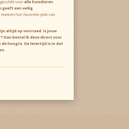
geschikt voor
alle huisdieren
.
 geeft een veilig
r meteen hun favoriete plek van
ijn altijd op voorraad. Is jouw
? Dan bestel ik deze direct voor
p de hoogte. De levertijd is in dat
en.