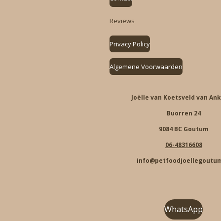
Reviews
Privacy Policy
Algemene Voorwaarden
Joëlle van Koetsveld van An
Buorren 24
9084 BC Goutum
06-48316608
info@petfoodjoellegoutum
WhatsApp