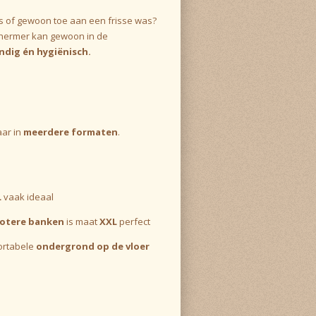
 of gewoon toe aan een frisse was?
hermer kan gewoon in de
ndig én hygiënisch.
aar in
meerdere formaten
.
L
vaak ideaal
rotere banken
is maat
XXL
perfect
fortabele
ondergrond op de vloer