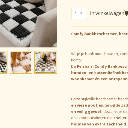
In winkelwagen
Comfy Bankbeschermer, besch
Wil je je bank mooi houden, zond
komt?
De
Pelsbarn Comfy Bankbesc
honden- en kattenliefhebbe
woonkamer én een ontspanne
Deze stijlvolle beschermer besc
en vieze pootjes
, terwijl de za
en veilig gevoel
. Ideaal voor di
ook voor huisdieren die
sneller
houden van extra zachtheid.