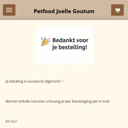
Ga
Petfood Joelle Goutum
direct
naar
de
hoofdinhoud
Je betaling is succesvol afgerond
✅
Binnen enkele minuten ontvang je een bevestiging per e-mail.
En nu?