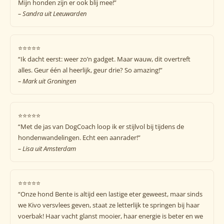
Mijn honden zijn er ook blij mee!”
– Sandra uit Leeuwarden
⭐️⭐️⭐️⭐️⭐️
“Ik dacht eerst: weer zo’n gadget. Maar wauw, dit overtreft
alles. Geur één al heerlijk, geur drie? So amazing!”
– Mark uit Groningen
⭐️⭐️⭐️⭐️⭐️
“Met de jas van DogCoach loop ik er stijlvol bij tijdens de
hondenwandelingen. Echt een aanrader!”
– Lisa uit Amsterdam
⭐️⭐️⭐️⭐️⭐️
“Onze hond Bente is altijd een lastige eter geweest, maar sinds
we Kivo versvlees geven, staat ze letterlijk te springen bij haar
voerbak! Haar vacht glanst mooier, haar energie is beter en we