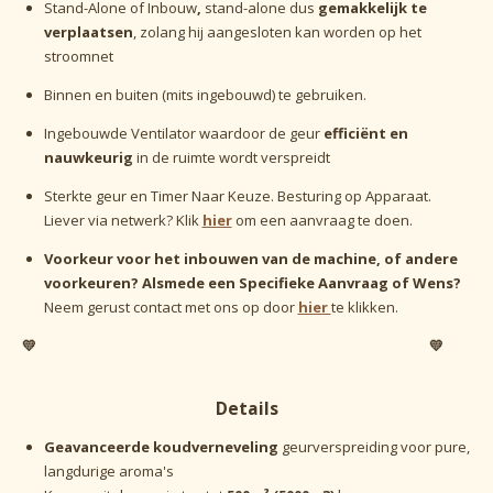
Stand-Alone of Inbouw
,
stand-alone dus
gemakkelijk te
verplaatsen
, zolang hij aangesloten kan worden op het
stroomnet
Binnen en buiten (mits ingebouwd) te gebruiken.
Ingebouwde Ventilator
waardoor de geur
efficiënt en
nauwkeurig
in de ruimte wordt verspreidt
Sterkte geur en Timer Naar Keuze. Besturing op Apparaat.
Liever via netwerk? Klik
hier
om een aanvraag te doen.
Voorkeur voor het inbouwen van de machine, of andere
voorkeuren? Alsmede een Specifieke Aanvraag of Wens?
Neem gerust contact met ons op door
hier
te klikken.
💛 💛
Details
Geavanceerde koudverneveling
geurverspreiding voor pure,
langdurige aroma's