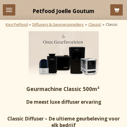
Ga
Petfood Joelle Goutum
direct
naar
Kivo Petfood
»
Diffusers & Geurverspreiders
»
Classic!
»
Classic
de
hoofdinhoud
Geurmachine Classic 500m²
De meest luxe diffuser ervaring
Classic Diffuser – De ultieme geurbeleving voor
elk bedrijf