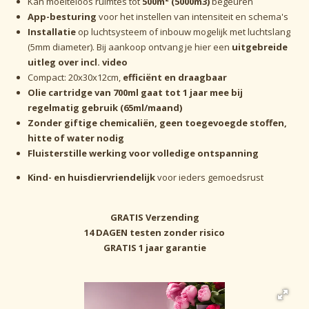
Kan moeiteloos ruimtes tot
50
0m² (5000m3)
begeuren
App-besturing
voor het instellen van intensiteit en schema's
Installatie
op luchtsysteem of inbouw mogelijk met luchtslang
(5mm diameter). Bij aankoop ontvang je hier een
uitgebreide
uitleg over incl. video
Compact: 20x30x12cm,
efficiënt en draagbaar
Olie cartridge van 700ml gaat tot 1 jaar mee bij
regelmatig gebruik (65ml/maand)
Zonder giftige chemicaliën, geen toegevoegde stoffen,
hitte of water nodig
Fluisterstille werking voor volledige ontspanning
Kind- en huisdiervriendelijk
voor ieders gemoedsrust
GRATIS
Verzending
14 DAGEN testen
zonder risico
GRATIS 1 jaar
garantie