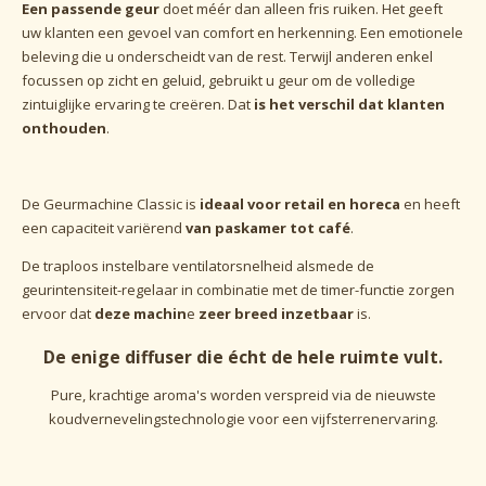
Een passende geur
doet méér dan alleen fris ruiken. Het geeft
uw klanten een gevoel van comfort en herkenning. Een emotionele
beleving die u onderscheidt van de rest. Terwijl anderen enkel
focussen op zicht en geluid, gebruikt u geur om de volledige
zintuiglijke ervaring te creëren. Dat
is het verschil dat klanten
onthouden
.
De
Geurmachine
Classic
is
ideaal voor retail en horeca
en heeft
een capaciteit variërend
van paskamer tot café
.
De traploos instelbare ventilatorsnelheid alsmede de
geurintensiteit-regelaar in combinatie met de timer-functie zorgen
ervoor dat
deze machin
e
zeer breed inzetbaar
is.
De enige diffuser die écht de hele ruimte vult.
Pure, krachtige aroma's worden verspreid via de nieuwste
koudvernevelingstechnologie voor een vijfsterrenervaring.