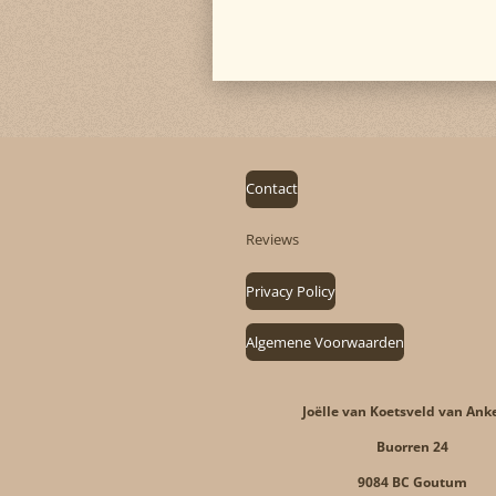
Contact
Reviews
Privacy Policy
Algemene Voorwaarden
Joëlle van Koetsveld van Ank
Buorren 24
9084 BC Goutum