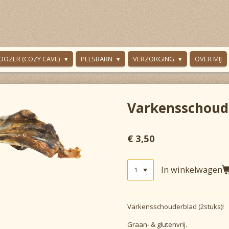
OOZER (COZY CAVE)
PELSBARN
VERZORGING
OVER MIJ
Varkensschoud
€ 3,50
In winkelwagen
Varkensschouderblad (2stuks)!
Graan- & glutenvrij.