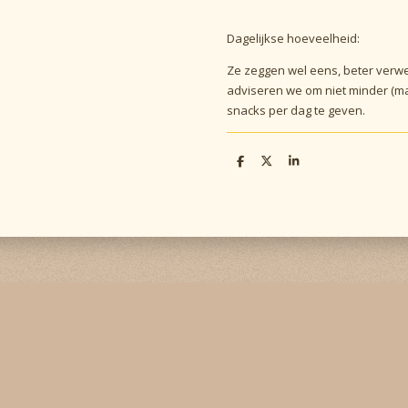
Dagelijkse hoeveelheid:
Ze zeggen wel eens, beter ver
adviseren we om niet minder (maa
snacks per dag te geven.
D
D
S
e
e
h
l
e
a
e
l
r
n
e