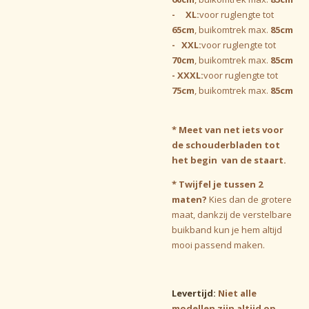
- XL:
voor ruglengte tot
65cm
, buikomtrek max.
85cm
- XXL:
voor ruglengte tot
70cm
, buikomtrek max.
85cm
- XXXL:
voor ruglengte tot
75cm
, buikomtrek max.
85cm
* Meet van net iets voor
de schouderbladen tot
het begin
van de staart.
* Twijfel je tussen 2
maten?
Kies dan de grotere
maat, dankzij de verstelbare
buikband kun je hem altijd
mooi passend maken.
Levertijd:
Niet alle
modellen zijn altijd op