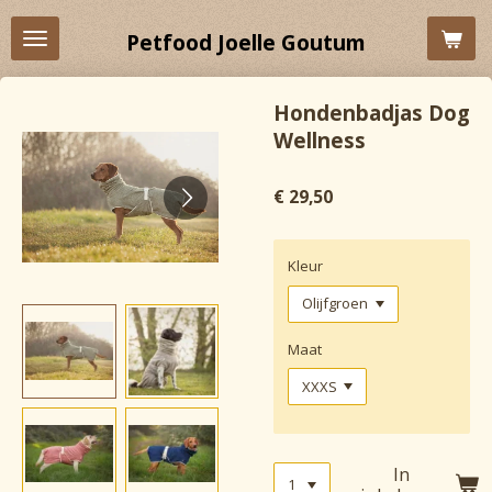
Ga
Petfood Joelle Goutum
direct
naar
de
Hondenbadjas Dog
hoofdinhoud
Wellness
€ 29,50
Kleur
Maat
In