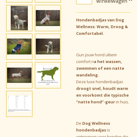
winkelwagen
Hondenbadjas van Dog
Wellness: Warm, Droog &
Comfortabel.
Gun jouw hond ultiem
comfort n
a het wassen,
zwemmen of een natte
wandeling.
Deze luxe hondenbadjas
droogt snel, houdt warm
en voorkomt die typische
“natte hond”-geur
in huis.
De
Dog Wellness
hondenbadjas
is
ontworpen voor honden die