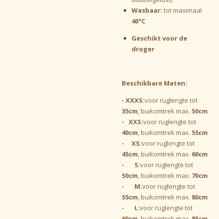
Wasbaar:
tot maximaal
40°C
Geschikt voor de
droger
Beschikbare Maten:
- XXXS:
voor ruglengte tot
35cm
, buikomtrek max.
50cm
- XXS:
voor ruglengte tot
40cm
, buikomtrek max.
55cm
- XS:
voor ruglengte tot
45cm
, buikomtrek max.
60cm
- S:
voor ruglengte tot
50cm
, buikomtrek max.
70cm
- M:
voor ruglengte tot
55cm
, buikomtrek max.
80cm
- L:
voor ruglengte tot
60cm
, buikomtrek max.
85cm