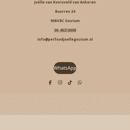
Joëlle van Koetsveld van Ankeren
Buorren 24
9084 BC Goutum
06-48316608
info@petfoodjoellegoutum.nl
WhatsApp
F
I
T
W
a
n
i
h
c
s
k
a
e
t
T
t
b
a
o
s
o
g
k
A
o
r
p
k
a
p
m