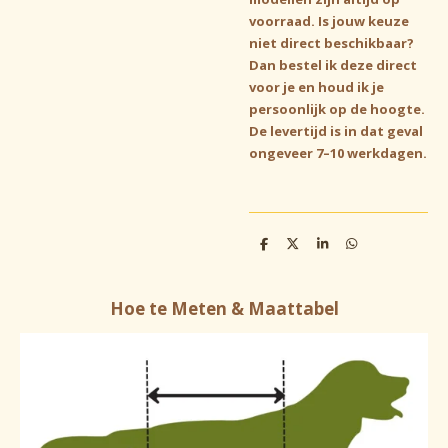
voorraad. Is jouw keuze
niet direct beschikbaar?
Dan bestel ik deze direct
voor je en houd ik je
persoonlijk op de hoogte.
De levertijd is in dat geval
ongeveer 7–10 werkdagen.
D
D
S
D
e
e
h
e
l
e
a
l
e
l
r
e
n
e
n
Hoe te Meten & Maattabel