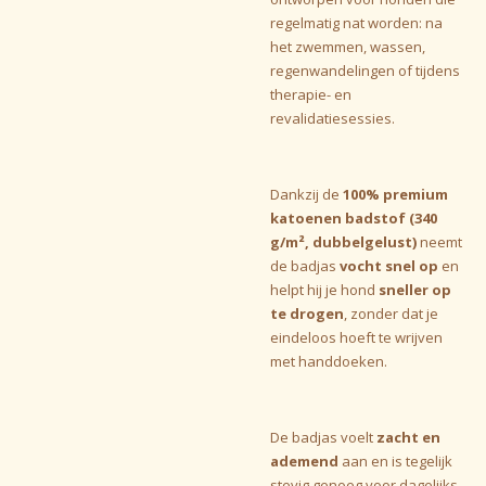
regelmatig nat worden: na
het zwemmen, wassen,
regenwandelingen of tijdens
therapie- en
revalidatiesessies.
Dankzij de
100% premium
katoenen badstof (340
g/m², dubbelgelust)
neemt
de badjas
vocht snel op
en
helpt hij je hond
sneller op
te drogen
, zonder dat je
eindeloos hoeft te wrijven
met handdoeken.
De badjas voelt
zacht en
ademend
aan en is tegelijk
stevig genoeg voor dagelijks