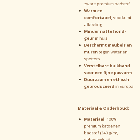
zware premium badstof
Warm en
comfortabel,
voorkomt
afkoeling
Minder natte hond-
geur
in huis
Beschermt meubels en
muren
tegen water en
spetters
Verstelbare buikband
voor een fijne pasvorm
Duurzaam en ethisch
geproduceerd
in Europa
Materiaal & Onderhoud:
Materiaal:
100%
premium katoenen
badstof (340 g/m²,
dubbelgelust)