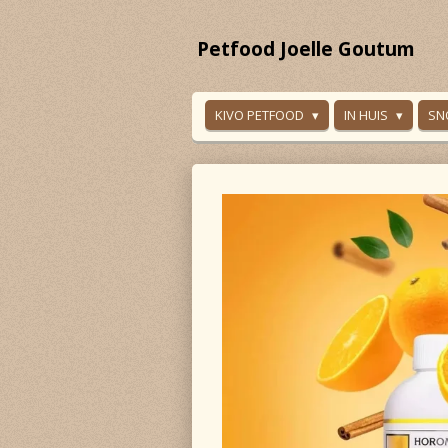
Ga
direct
Petfood Joelle Goutum
naar
de
hoofdinhoud
KIVO PETFOOD
IN HUIS
SN