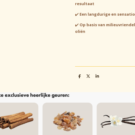
resultaat
✔️
Een langdurige en sensatio
✔️
Op basis van milieuvriende
oliën
D
D
S
e
e
h
l
e
a
e
l
r
n
e