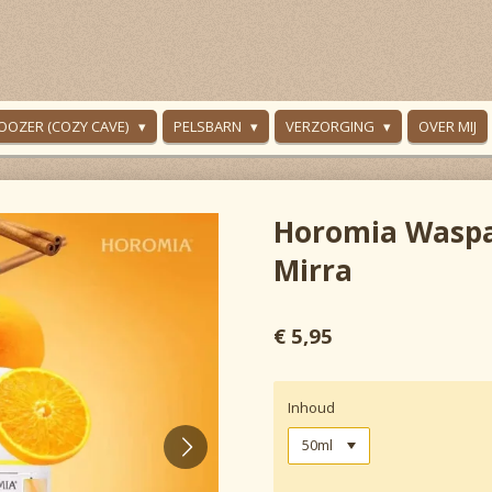
OOZER (COZY CAVE)
PELSBARN
VERZORGING
OVER MIJ
Horomia Waspa
Mirra
€ 5,95
Inhoud