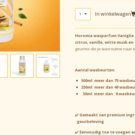
In winkelwagen
Horomia wasparfum Vaniglia 
citrus, vanille, witte musk e
geurmix die je wasroutine naar e
Aantal wasbeurten:
500ml: meer dan 75 wasbe
250ml: meer dan 40 wasbe
50ml: meer dan 8 wasbeu
✔️
Gemaakt van premium ingre
geurbeleving
✔️
Eenvoudig toe te voegen aa