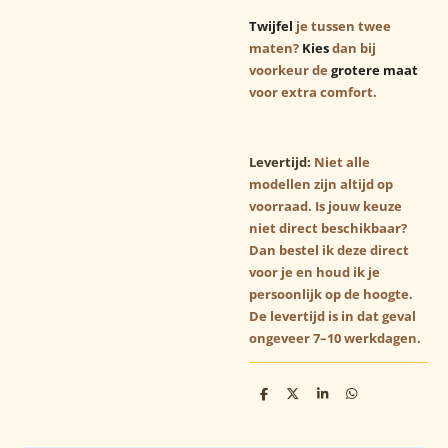
Twijfel
je tussen twee
maten?
Kies
dan bij
voorkeur de
grotere maat
voor extra comfort.
Levertijd:
Niet alle
modellen zijn altijd op
voorraad. Is jouw keuze
niet direct beschikbaar?
Dan bestel ik deze direct
voor je en houd ik je
persoonlijk op de hoogte.
De levertijd is in dat geval
ongeveer 7–10 werkdagen.
D
D
S
D
e
e
h
e
l
e
a
l
e
l
r
e