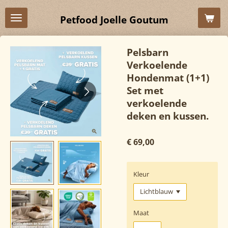
Ga
Petfood Joelle Goutum
direct
naar
de
Pelsbarn
hoofdinhoud
Verkoelende
Hondenmat (1+1)
Set met
verkoelende
deken en kussen.
€ 69,00
Kleur
Maat