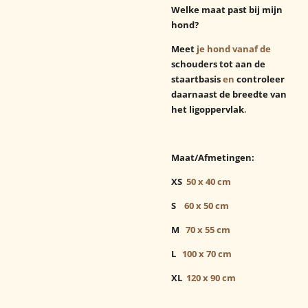
Welke maat past bij mijn
hond?
Meet
je hond vanaf de
schouders tot aan de
staartbasis
en
controleer
daarnaast de breedte van
het ligoppervlak
.
Maat/
Afmetingen:
XS
50 x 40 cm
S
60 x 50 cm
M
70 x 55 cm
L
100 x 70 cm
XL
120 x 90 cm