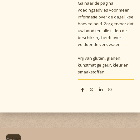
Ga naar de pagina
voedingsadvies voor meer
informatie over de dagelijkse
hoeveelheid. Zorg ervoor dat
uw hond ten alle tijden de
beschikking heeft over
voldoende vers water.
Vrij van gluten, granen,
kunstmatige geur, kleur en
smaakstoffen.
D
D
S
D
e
e
h
e
l
e
a
l
e
l
r
e
n
e
n
Contact