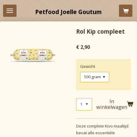
Ga
Petfood Joelle Goutum
direct
naar
de
Rol Kip compleet
hoofdinhoud
€ 2,90
Gewicht
In
winkelwagen
Deze complete Kivo maaltijd
bevat alle essentiële