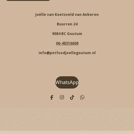
Joëlle van Koetsveld van Ankeren
Buorren 24
9084 BC Goutum
06-48316608
info@petfoodjoellegoutum.nl
WhatsApp
F
I
T
W
a
n
i
h
c
s
k
a
e
t
T
t
b
a
o
s
o
g
k
A
o
r
p
k
a
p