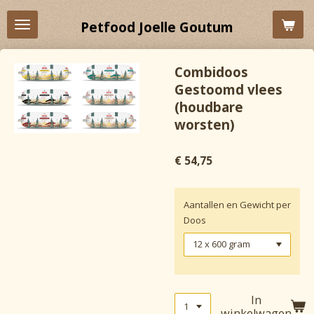
Ga
Petfood Joelle Goutum
direct
naar
de
Combidoos
hoofdinhoud
Gestoomd vlees
(houdbare
worsten)
€ 54,75
Aantallen en Gewicht per
Doos
In
winkelwagen