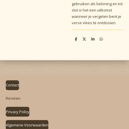
gebruiken als beloning en tot
slot is het een uitkomst
wanneer je vergeten bent je
verse vlees te ontdooien.
D
D
S
D
e
e
h
e
l
e
a
l
e
l
r
e
n
e
n
Contact
Reviews
Privacy Policy
Algemene Voorwaarden