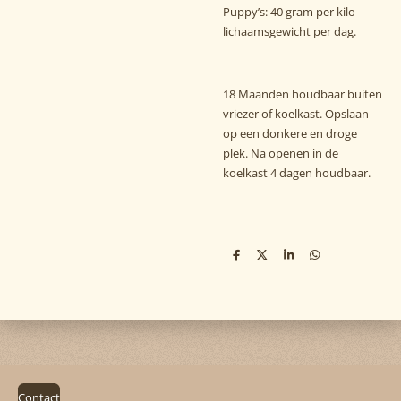
Puppy’s: 40 gram per kilo
lichaamsgewicht per dag.
18 Maanden houdbaar buiten
vriezer of koelkast. Opslaan
op een donkere en droge
plek. Na openen in de
koelkast 4 dagen houdbaar.
D
D
S
D
e
e
h
e
l
e
a
l
e
l
r
e
n
e
n
Contact