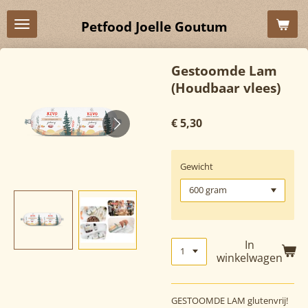
Ga
Petfood Joelle Goutum
direct
naar
de
Gestoomde Lam
hoofdinhoud
(Houdbaar vlees)
€ 5,30
Gewicht
In
winkelwagen
GESTOOMDE LAM
glutenvrij!