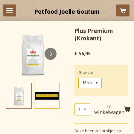
Ga
Petfood Joelle Goutum
direct
naar
de
Plus Premium
hoofdinhoud
(Krokant)
€ 56,95
Gewicht
In
winkelwagen
Deze heerlijke brokjes zijn