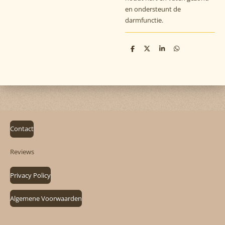
en ondersteunt de
darmfunctie.
D
D
S
D
e
e
h
e
l
e
a
l
e
l
r
e
n
e
n
Contact
Reviews
Privacy Policy
Algemene Voorwaarden