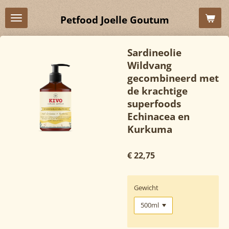
Ga
Petfood Joelle Goutum
direct
naar
de
Sardineolie
hoofdinhoud
Wildvang
gecombineerd met
de krachtige
superfoods
Echinacea en
Kurkuma
€ 22,75
Gewicht