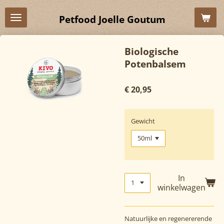
Ga
Petfood Joelle Goutum
direct
naar
de
Biologische
hoofdinhoud
Potenbalsem
€ 20,95
Gewicht
In
winkelwagen
Natuurlijke en regenererende