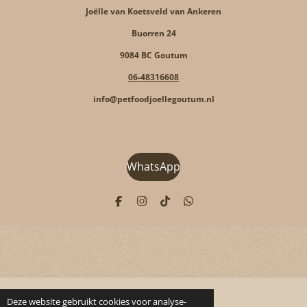
Joëlle van Koetsveld van Ankeren
Buorren 24
9084 BC Goutum
06-48316608
info@petfoodjoellegoutum.nl
WhatsApp
F
I
T
W
a
n
i
h
c
s
k
a
e
t
T
t
b
a
o
s
o
g
k
A
o
r
p
k
a
p
m
Deze website gebruikt cookies voor analyse-