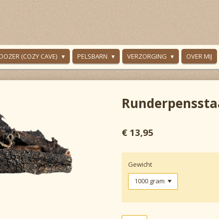
OOZER (COZY CAVE)
PELSBARN
VERZORGING
OVER MIJ
Runderpenssta
€ 13,95
Gewicht