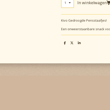
In winkelwagen
Kivo Gedroogde Pensstaafjes!
Een onweerstaanbare snack voo
D
D
S
e
e
h
l
e
a
e
l
r
n
e