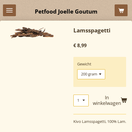
Ga
Petfood Joelle Goutum
direct
naar
de
Lamsspagetti
hoofdinhoud
€ 8,99
Gewicht
In
winkelwagen
Kivo Lamsspagetti, 100% Lam.