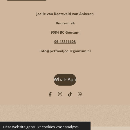
Joëlle van Koetsveld van Ankeren
Buorren 24
9084 BC Goutum
06-48316608
info@petfoodjoellegoutum.nl
WhatsApp
F
I
T
W
a
n
i
h
c
s
k
a
e
t
T
t
b
a
o
s
o
g
k
A
o
r
p
k
a
p
Deze website gebruikt cookies voor analyse-