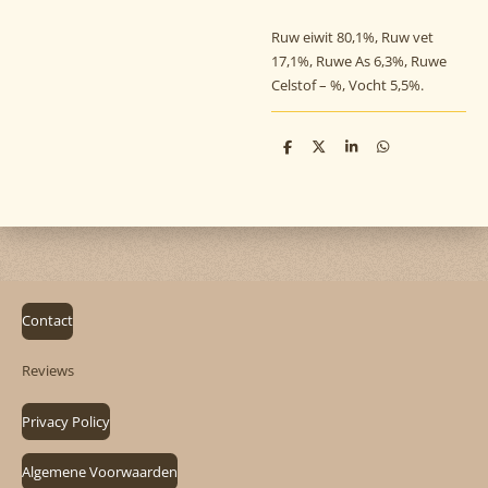
Ruw eiwit 80,1%, Ruw vet
17,1%, Ruwe As 6,3%, Ruwe
Celstof – %, Vocht 5,5%.
D
D
S
D
e
e
h
e
l
e
a
l
e
l
r
e
n
e
n
Contact
Reviews
Privacy Policy
Algemene Voorwaarden