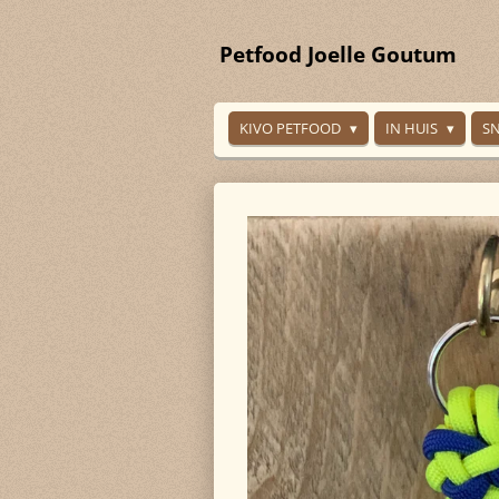
Ga
direct
Petfood Joelle Goutum
naar
de
hoofdinhoud
KIVO PETFOOD
IN HUIS
S