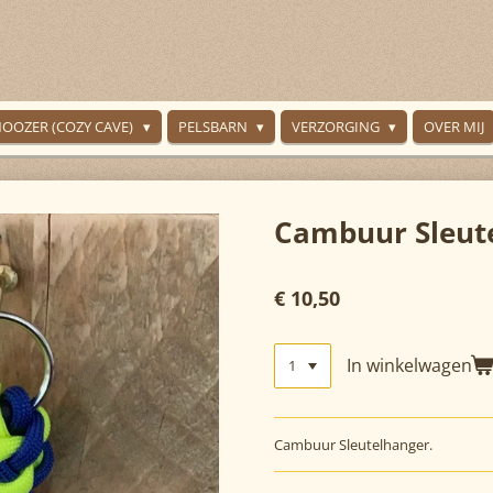
NOOZER (COZY CAVE)
PELSBARN
VERZORGING
OVER MIJ
Cambuur Sleut
€ 10,50
In winkelwagen
Cambuur Sleutelhanger.