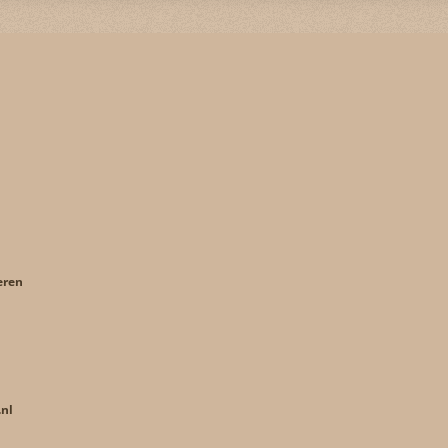
eren
nl