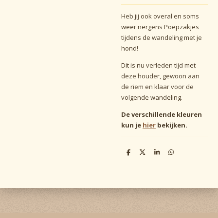
Heb jij ook overal en soms
weer nergens Poepzakjes
tijdens de wandeling met je
hond!
Dit is nu verleden tijd met
deze houder, gewoon aan
de riem en klaar voor de
volgende wandeling.
De verschillende kleuren
kun je
hier
bekijken.
D
D
S
D
e
e
h
e
l
e
a
l
e
l
r
e
n
e
n