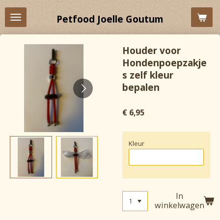
Ga
Petfood Joelle Goutum
direct
naar
de
Houder voor
hoofdinhoud
Hondenpoepzakje
s zelf kleur
bepalen
€ 6,95
Kleur
In
winkelwagen