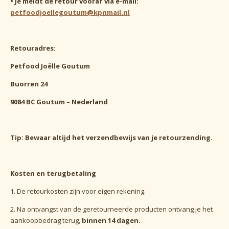
•
Je meldt de retour vooraf via e-mail:
petfoodjoellegoutum@kpnmail.nl
Retouradres:
Petfood Joëlle Goutum
Buorren 24
9084 BC Goutum – Nederland
Tip: Bewaar altijd het verzendbewijs van je retourzending.
Kosten en terugbetaling
1.
De retourkosten zijn voor eigen rekening.
2.
Na ontvangst van de geretourneerde producten ontvang je het
aankoopbedrag terug,
binnen 14 dagen.