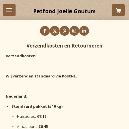
Ga
Petfood Joelle Goutum
direct
naar
de
hoofdinhoud
F
X
P
I
L
a
i
n
i
c
n
s
n
Verzendkosten en Retourneren
e
t
t
k
b
e
a
e
o
r
g
d
Verzendkosten
o
e
r
I
k
s
a
n
t
m
Wij verzenden standaard via PostNL.
Nederland:
Standaard pakket (≤ 10 kg)
Huisadres:
€7,15
Afhaalpunt:
€6,45